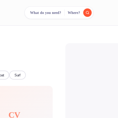
What do you need?
Where?
reee
arch.
Compare.
500+ rental shops. One search.
oat
Surf
CV