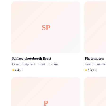
SP
Selfizee photobooth Brest
Photomaton
Event Equipment ·
Brest
· 1.2 km
Event Equipme
★
4.4
(
7
)
★
3.3
(
15
)
P