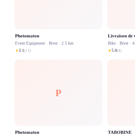
Photomaton
Event Equipment ·
Brest
· 2.5 km
Bike ·
Brest
· 4
★
3.1
(
15
)
★
5.0
(
4
)
P
Photomaton
TABOBINE