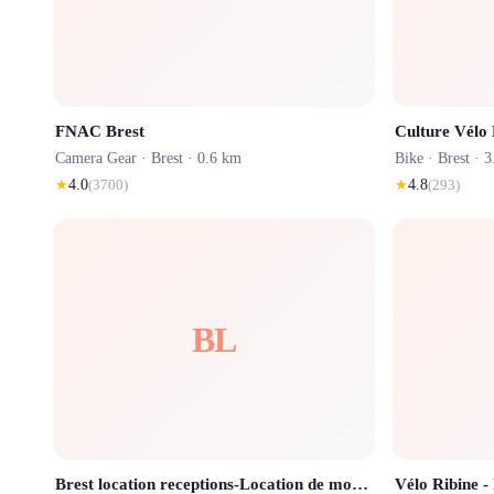
FNAC Brest
Culture Vélo 
Camera Gear ·
Brest
· 0.6 km
Bike ·
Brest
· 3
★
4.0
(
3700
)
★
4.8
(
293
)
BL
Brest location receptions-Location de mobilier,vaisselle,barnum,déco, nappage-lavage inclus