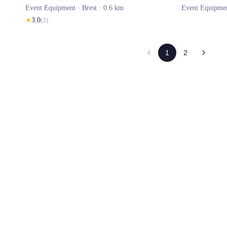
Event Equipment ·
Brest
· 0.6 km
Event Equipme
★
3.0
(
2
)
1
2