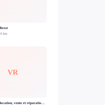
Brest
.6 km
VR
Vélo Ribine - location, vente et réparations de vélos