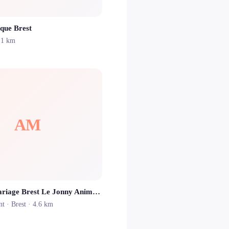
que Brest
.1 km
AM
Animation mariage Brest Le Jonny Animation
nt ·
Brest
· 4.6 km