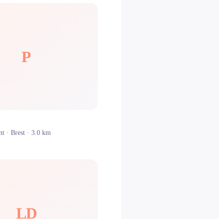
P
nt ·
Brest
· 3.0 km
LD