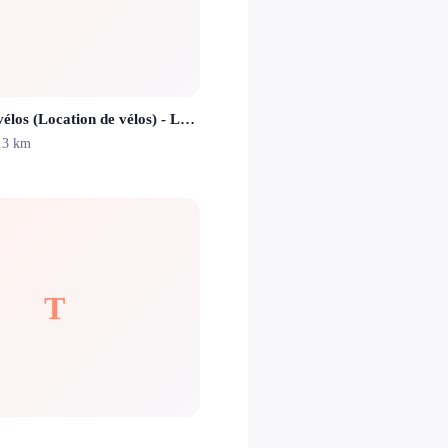
Livraison de vélos (Location de vélos) - Les Frères Complices
.3 km
T