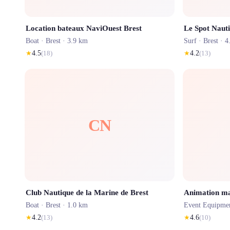
Location bateaux NaviOuest Brest
Le Spot Nauti
Boat ·
Brest
· 3.9 km
Surf ·
Brest
· 4
★
4.5
(
18
)
★
4.2
(
13
)
CN
Club Nautique de la Marine de Brest
Boat ·
Brest
· 1.0 km
Event Equipme
★
4.2
(
13
)
★
4.6
(
10
)