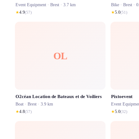
Event Equipment ·
Brest
· 3.7 km
Bike ·
Brest
· 0
★
4.9
(
57
)
★
5.0
(
51
)
OL
O2céan Location de Bateaux et de Voiliers
Pixtoevent
Boat ·
Brest
· 3.9 km
Event Equipme
★
4.8
(
57
)
★
5.0
(
32
)