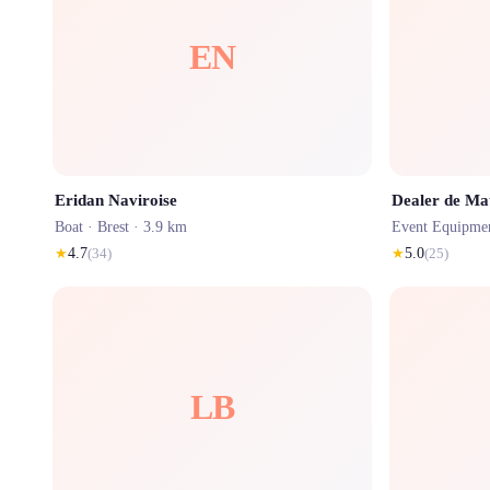
EN
Eridan Naviroise
Boat ·
Brest
· 3.9 km
Event Equipme
★
4.7
(
34
)
★
5.0
(
25
)
LB