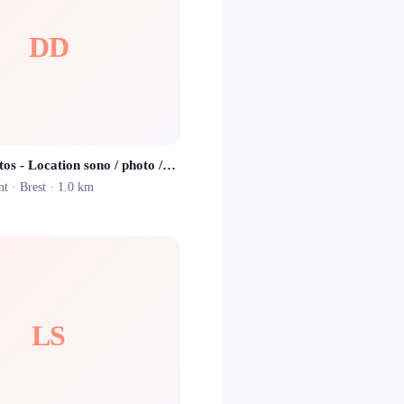
DD
Dealer de Matos - Location sono / photo / vidéo
nt ·
Brest
· 1.0 km
LS