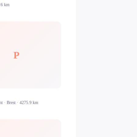
.6 km
P
nt ·
Brest
· 4275.9 km