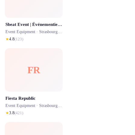
Sbeat Event | Événementiel & Mariage Strasbourg Bas Rhin
Event Equipment ·
Strasbourg
· 5.3 km
★
4.8
(
123
)
FR
Fiesta Republic
Event Equipment ·
Strasbourg
· 1.5 km
★
3.8
(
421
)