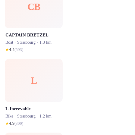
CB
CAPTAIN BRETZEL
Boat ·
Strasbourg
· 1.3 km
★
4.4
(
593
)
L
L'Increvable
Bike ·
Strasbourg
· 1.2 km
★
4.9
(
300
)