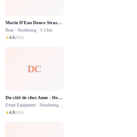
Marin D'Eau Douce Strasbourg
Boat ·
Strasbourg
· 1.5 km
★
4.6
(
910
)
DC
Du côté de chez Anne - Domaine de Mariage & Maison d'hôte
Event Equipment ·
Strasbourg
· 3.8 km
★
4.8
(
362
)