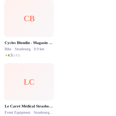
CB
Cycles Blondin - Magasin de vélos à Strasbourg
Bike ·
Strasbourg
· 0.9 km
★
4.5
(
143
)
LC
Le Carré Médical Strasbourg
Event Equipment ·
Strasbourg
· 5.0 km