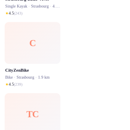
Single Kayak ·
Strasbourg
· 4.0 km
★
4.5
(
243
)
C
CityZenBike
Bike ·
Strasbourg
· 1.9 km
★
4.5
(
239
)
TC