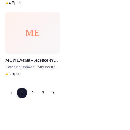
★
4.7
(
115
)
ME
MGN Events – Agence évènementielle à Strasbourg
Event Equipment ·
Strasbourg
· 1.7 km
★
5.0
(
74
)
1
2
3