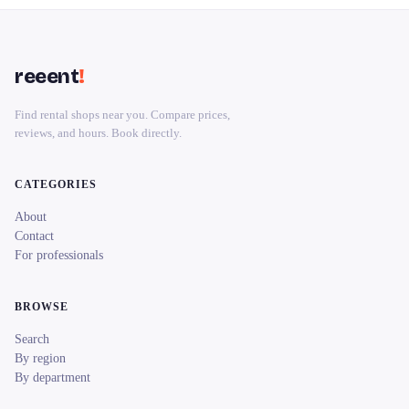
reeent
!
Find rental shops near you. Compare prices,
reviews, and hours. Book directly.
CATEGORIES
About
Contact
For professionals
BROWSE
Search
By region
By department