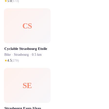
★
5.0
(
173
)
CS
Cyclable Strasbourg Etoile
Bike ·
Strasbourg
· 0.5 km
★
4.5
(
279
)
SE
Strasbourg Eaux-Vives