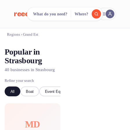
reeent!
What do you need?
Where?
FR
Regions
›
Grand Est
reeent!
Search.
Compare.
Popular in
500+ rental shops. One search.
Strasbourg
40 businesses in Strasbourg
Refine your search
All
Boat
Event Equipment
Bike
kayak
MD