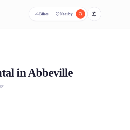
Bikes
Nearby
reee
arch.
Compare.
500+ rental shops. One search.
tal in Abbeville
age