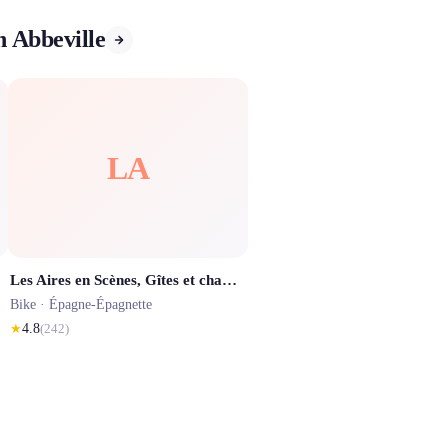
n Abbeville
LA
Les Aires en Scènes, Gîtes et chambres insolites avec SPAS privés et location de vélos Baie de Somme
Bike ·
Épagne-Épagnette
★
4.8
(
242
)