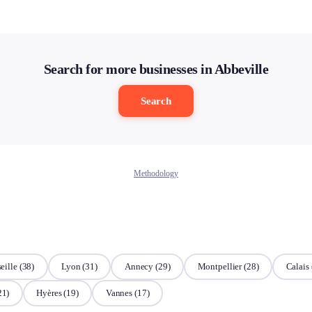
Search for more businesses in Abbeville
Search
Methodology
eille
(38)
Lyon
(31)
Annecy
(29)
Montpellier
(28)
Calais
21)
Hyères
(19)
Vannes
(17)