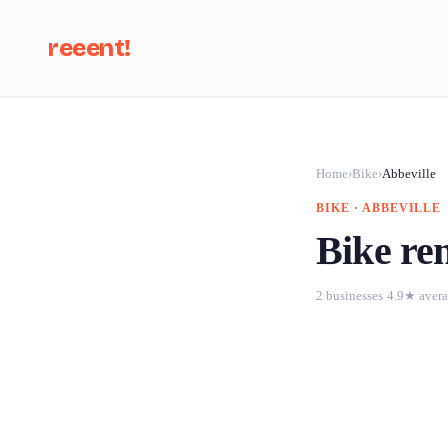
reeent!
Se
Home
›
Bike
›
Abbeville
BIKE · ABBEVILLE
Bike ren
2 businesses
·
4.9★ aver